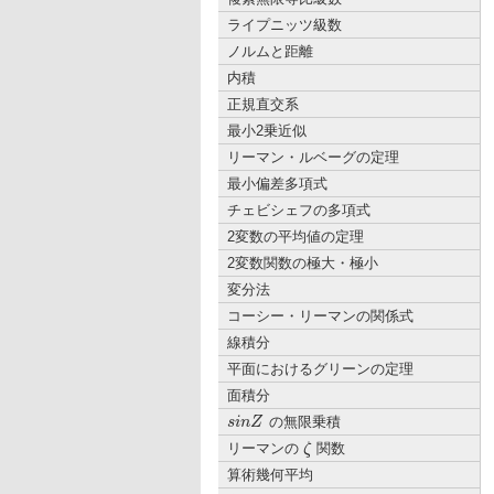
ライプニッツ級数
ノルムと距離
内積
正規直交系
最小2乗近似
リーマン・ルベーグの定理
最小偏差多項式
チェビシェフの多項式
2変数の平均値の定理
2変数関数の極大・極小
変分法
コーシー・リーマンの関係式
線積分
平面におけるグリーンの定理
面積分
の無限乗積
s
i
n
Z
s
i
n
Z
リーマンの
関数
ζ
ζ
算術幾何平均