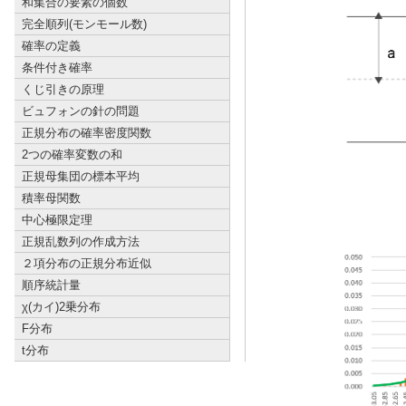
和集合の要素の個数
完全順列(モンモール数)
確率の定義
条件付き確率
くじ引きの原理
ビュフォンの針の問題
正規分布の確率密度関数
2つの確率変数の和
正規母集団の標本平均
積率母関数
中心極限定理
正規乱数列の作成方法
２項分布の正規分布近似
順序統計量
χ(カイ)2乗分布
F分布
t分布