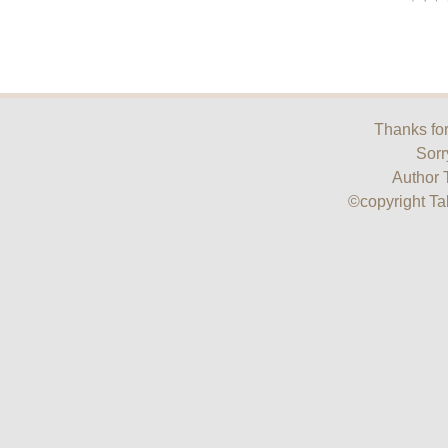
Thanks for
Sorr
Author 
©copyright Tak