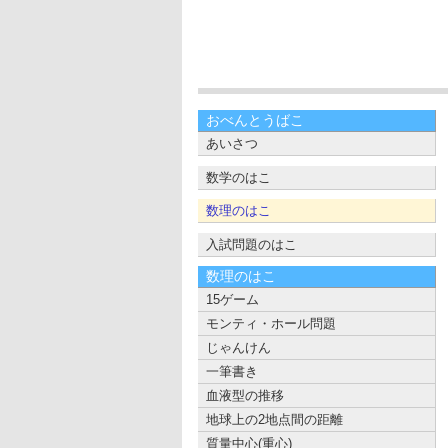
おべんとうばこ
あいさつ
数学のはこ
数理のはこ
入試問題のはこ
数理のはこ
15ゲーム
モンティ・ホール問題
じゃんけん
一筆書き
血液型の推移
地球上の2地点間の距離
質量中心(重心)