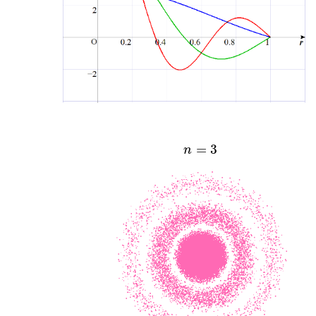
=
3
n
n
=
3