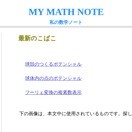
MY MATH NOTE
私の数学ノート
最新のこばこ
球殻のつくるポテンシャル
球体内の点のポテンシャル
フーリェ変換の複素数表示
下
の
画
像
は
、
本
文
中
に
使
用
さ
れ
て
い
る
も
の
で
す
。
探
下
の
画
像
は
、
本
文
中
に
使
用
さ
れ
て
い
る
も
の
で
す
。
探
し
て
み