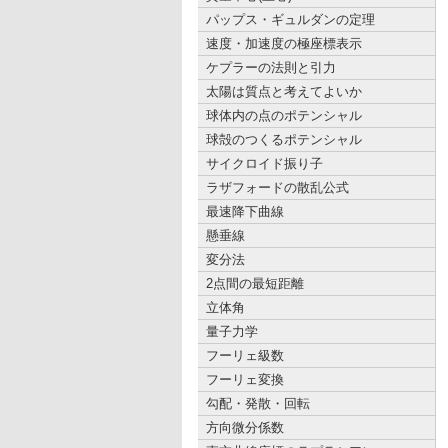
パップス・ギュルダンの定理
速度・加速度の極座標表示
ケプラーの法則と引力
太陽は質点と考えてよいか
球体内の点のポテンシャル
球殻のつくるポテンシャル
サイクロイド振り子
ラザフォードの散乱公式
最速降下曲線
懸垂線
変分法
2点間の最短距離
立体角
量子力学
フーリェ級数
フーリェ変換
勾配・発散・回転
方向微分係数