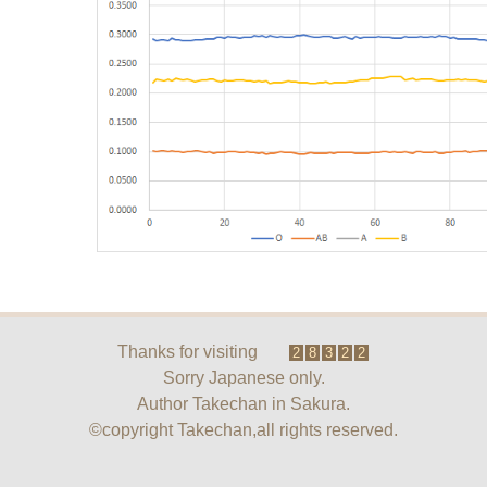
Thanks for visiting
2
8
3
2
2
Sorry Japanese only.
Author Takechan in Sakura.
©copyright Takechan,all rights reserved.