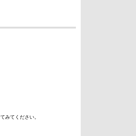
し
て
み
て
く
だ
さ
い
。
て
く
だ
さ
い
。