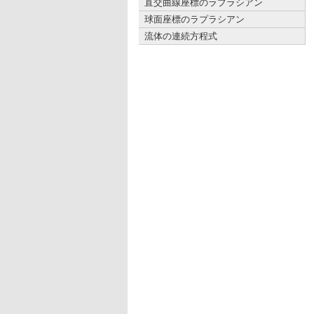
直交曲線座標のラプラシアン
球面座標のラプラシアン
流体の連続方程式