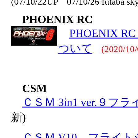
(07/10/22UP 07/10/26 futab
PHOENIX RC
PHOENIX R
ついて
(2020/10/
CSM
ＣＳＭ 3in1 ver.
新)
ＣＳＭ V10 フライ