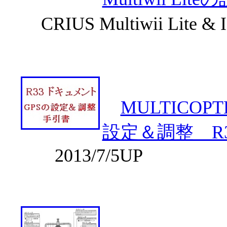
CRIUS Multiwii Li
MULTICOPT
設定＆調整 R33
2013/7/5UP