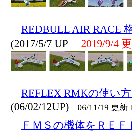
REDBULL AIR RACE 
(2017/5/7 UP
2019/9/4 
REFLEX RMKの使
(06/02/12UP)
06/11/19
ＦＭＳの機体をＲＥＦ