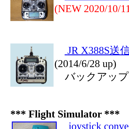
(NEW 2020/10/1
JR X388
(2014/6/28 up)
バックアップ
*** Flight Simulator ***
joystick conve