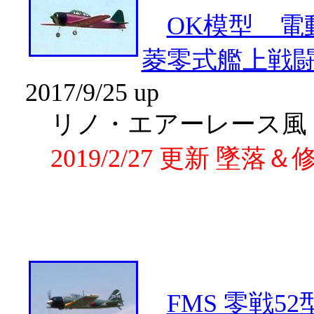
OK模型 電動ゼ
菱零式艦上戦闘機
2017/9/25 up
リノ・エアーレース風
2019/2/27 更新 墜落＆
FMS 零戦52