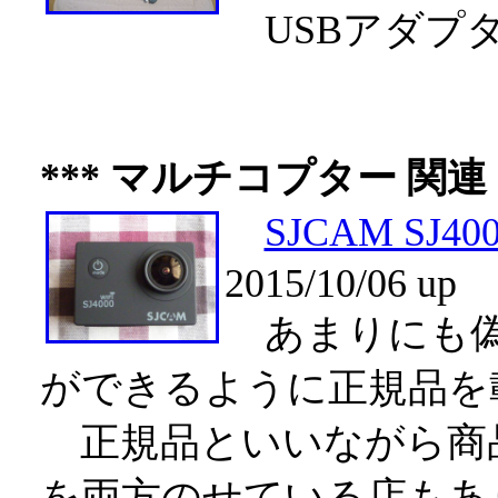
USBアダプ
*** マルチコプター 関連 
SJCAM SJ
2015/10/06 up
あまりにも偽
ができるように正規品を
正規品といいながら商
を両方のせている店もあ