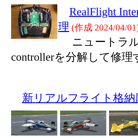
RealFlight I
理
(作成 2024/04/01
ニュートラルが悪く
controllerを分解して修
新リアルフライト格納