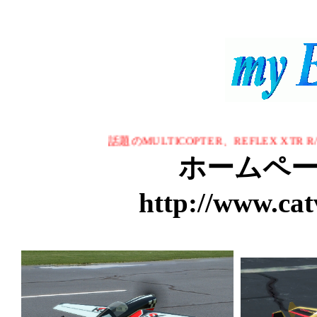
話題のMULTICOPTER、REFLEX XTR R
ホームペ
http://www.cat