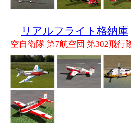
リアルフライト格納庫
空自衛隊 第7航空団 第302飛行