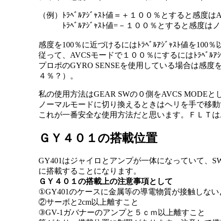
（例）ﾄﾗﾍﾞﾙｱｼﾞｬｽﾄ値＝＋１００％とすると感度
ﾄﾗﾍﾞﾙｱｼﾞｬｽﾄ値=－１００％とすると感度
感度を100％に近づけるにはﾄﾗﾍﾞﾙｱｼﾞｬｽﾄ値を1
従って、AVCSモードで１００％にするにはﾄﾗﾍﾞﾙｱｼ
プロポのGYRO SENSEを使用している場合は
４％？）。
私の使用方法はGEAR SWの０側をAVCS MOD
ノーマルモードに切り換えるときはヘリを手で移動す
これが一番安全な使用方法だと思います。ＦＬＴはA
ＧＹ４０１の搭載位置
GY401はジャイロとアンプが一体になっていて、S
に搭載することになります。
ＧＹ４０１の搭載上の注意事項として
①GY401のケースに金属等の導電物質が接触しな
②サーボと2cm以上離すこと
③GV-1ガバナーのアンプと５ｃｍ以上離すこと