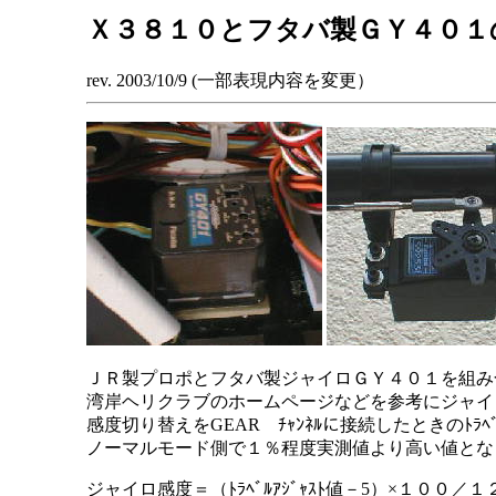
Ｘ３８１０とフタバ製ＧＹ４０１
rev. 2003/10/9 (一部表現内容を変更）
ＪＲ製プロポとフタバ製ジャイロＧＹ４０１を組み
湾岸ヘリクラブのホームページなどを参考にジャイ
感度切り替えをGEAR ﾁｬﾝﾈﾙに接続したときのﾄﾗﾍ
ノーマルモード側で１％程度実測値より高い値とな
ジャイロ感度＝（ﾄﾗﾍﾞﾙｱｼﾞｬｽﾄ値－5）×１００／１