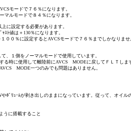
はAVCSモードで７６％になります。
はノーマルモードで８４％になります。
00％以上に設定する必要があります。
ﾞｬｽﾄ値は＋130％になります。
感度を１００％に設定するとAVCSモードで７６％までしかなり
Eとして、１側をノーマルモードで使用しています。
る時に使用して離陸前にAVCS MODEに戻してＦＬＴしま
VCS MODE一つのみでも問題はありません。
Wやﾎﾞﾘｭｰﾑが剥き出しのままになっています。従って、オイ
いように搭載すること