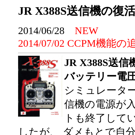
JR X388S送信機の復
2014/06/28
NEW
2014/07/02 CCPM
JR X388S
バッテリー電
シミュレーター用
信機の電源が
トも終了して
したが、 ダメもとで自