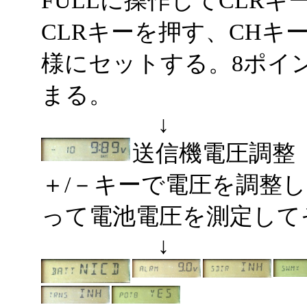
CLRキーを押す、CH
様にセットする。8ポイ
まる。
↓
送信機電圧調
＋/－キーで電圧を調整
って電池電圧を測定して
↓