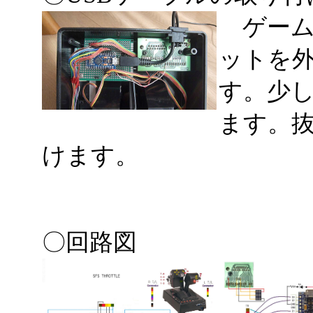
ゲーム
ットを外
す。少
ます。
けます。
〇回路図