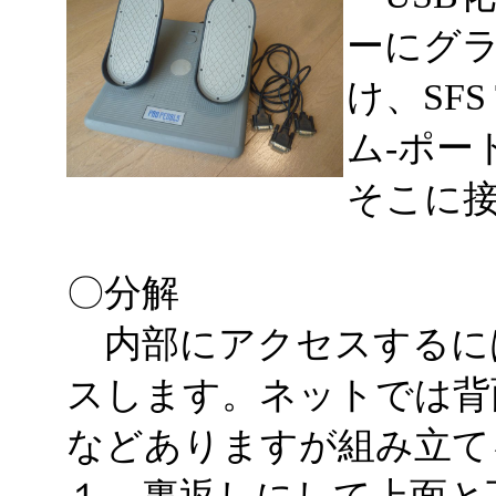
ーにグ
け、SFS
ム-ポー
そこに
〇分解
内部にアクセスするに
スします。ネットでは背
などありますが組み立て
１、裏返しにして上面と