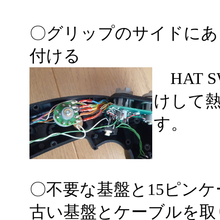
〇グリップのサイドにある
付ける
HAT 
けして
す。
〇不要な基盤と15ピン
古い基盤とケーブルを取