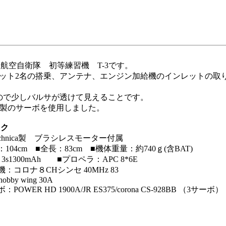
機 航空自衛隊 初等練習機 T-3です。
ット2名の搭乗、アンテナ、エンジン加給機のインレットの取り
ので少しバルサが透けて見えることです。
R製のサーボを使用しました。
ック
Technica製 ブラシレスモーター付属
：104cm ■全長：83cm ■機体重量：約740ｇ(含BAT)
 3s1300mAh ■プロペラ：APC 8*6E
機：コロナ８CHシンセ 40MHz 83
hobby wing 30A
：POWER HD 1900A/JR ES375/corona CS-928BB （3サーボ）