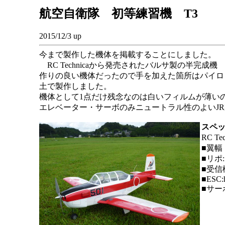
航空自衛隊 初等練習機 T3
2015/12/3 up
今まで製作した機体を掲載することにしました。
RC Technicaから発売されたバルサ製の半完成
作りの良い機体だったので手を加えた箇所はパイロ
土で製作しました。
機体として1点だけ残念なのは白いフィルムが薄い
エレベーター・サーボのみニュートラル性のよいJ
スペ
RC 
■翼幅
■リポ:
■受信
■ESC:
■サーボ