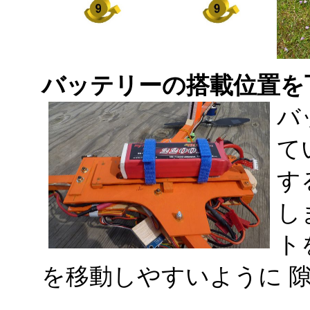
バッテリーの搭載位置を
バ
て
す
し
ト
を移動しやすいように 