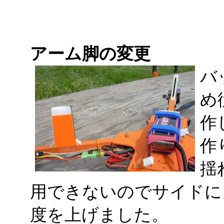
アーム脚の変更
バ
め
作
作
揺
用できないのでサイドに
度を上げました。