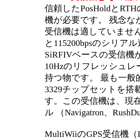
信頼したPosHoldとR
機が必要です。 残念ながら
受信機は適していません
と115200bpsのシリア
SiRFIVベースの受信
10Hzのリフレッシュ
持つ物です。 最も一般
3329チップセットを搭載
す。この受信機は、現在入
ル （Navigatron、Ru
MultiWiiのGPS受