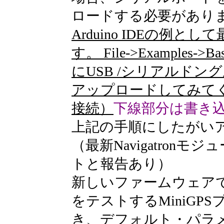
ロードする必要があり
Arduino IDEの例と
す。 File->Examples-
にUSB /シリアルド
アップロードしてみてくだ
接続）
下線部分は書き
上記の手順にしたがい
（最新Navigatronモジ
トと報告あり）
新しいファームウェア
をテストするMiniGP
き、デフォルト・パラ