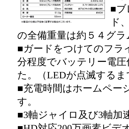
■
ド、
の全備重量は約５４グ
■ガードをつけてのフラ
分程度でバッテリー電圧
た。（LEDが点滅する
■充電時間はホームペー
す。
■3軸ジャイロ及び3軸加
■HD対応200万画素ビ