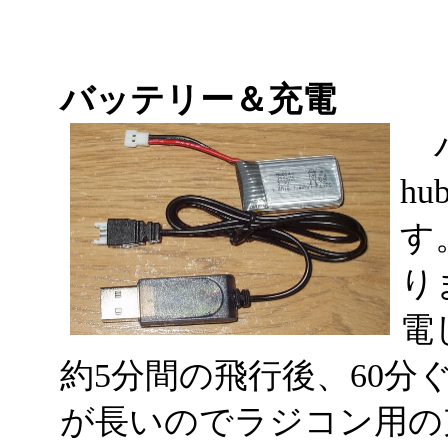
バッテリー＆充電
バ
hu
す
り
電
約5分間の飛行後、60分
が長いのでラジコン用の充電器