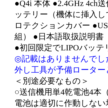
●Q4i 本体 ●2.4GHz 4
ッテリー（機体に挿入し
ロテクションカバー ●U
組） ●日本語取扱説明書
●初回限定でLIPOバ
◎記載はありませんでし
外し工具が予備ローター
＜別途必要なもの＞
○送信機用単4乾電池4本
電池は適切に作動しない