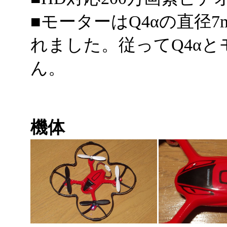
■モーターはQ4αの直径
れました。従ってQ4α
ん。
機体