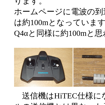
ります。
ホームページに電波の到達
は約100mとなっていま
Q4αと同様に約100mと
送信機はHiTEC仕様にな