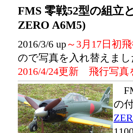
FMS 零戦52型の組立と
ZERO A6M5)
2016/3/6 up
～3月17日初
ので写真を入れ替えました 2
2016/4/24更新 飛
F
の付
ZER
11