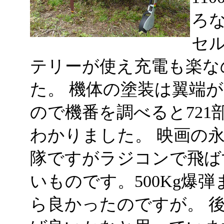
ろ
セル
テリーが使え充電も楽な
た。 機体の塗装は翼端
ので機番を調べると72
わかりました。 映画の
隊ですがラジコンで飛ば
いものです。500Kg爆
ら良かったのですが。 