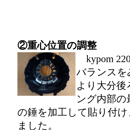
②重心位置の調整
kypom 2
バランスをみ
より大分後
ング内部の
の錘を加工して貼り付け
ました。