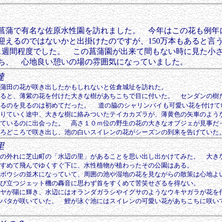
菖蒲で有名な佐原水性園を訪れました。 今年はこの花も例年
迎えるのではないかと出掛けたのですが、150万本もあると言
1週間程度でした。
この菖蒲園が出来て間もない時に見た小
ち、 心地良い憩いの場の雰囲気になっていました。
達
蒲田の花が咲き出したかもしれないと佐倉城址を訪れた。
ると、薄紫の花を付けた大きな樹があちこちで目に付いた。 センダンの樹
るのを見るのは初めてだった。
道の脇のシャリンバイも可愛い花を付けて
りていく途中、大きな樹に絡みついたテイカカズラが、薄黄色の矢車のよう
ているのに出会った。 高さ１０ｍ位の野生の花の大きなオブジェが見事だ
ろどころで咲き出し、池の白いスイレンの花がシーズンの到来を告げていた
里
の外れに芝山町の「水辺の里」があることを思い出し出かけてみた。 大き
すめて飛んでゆくすぐ下に、水性植物が植わったその公園はある。
ボウシの並木になっていて、周囲の池や湿地の花を見ながらの散策は心地よ
び立つジェット機の轟音に思わず首をすくめて苦笑せざるを得ない。
ヤが陽に輝き、水辺にはオランダガラシやイグサのようなウキヤガラが花を
バタが咲いていた。 鯉が泳ぐ池にはスイレンの可愛い花があちこちに咲い