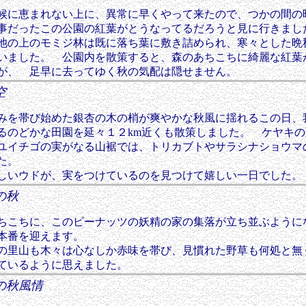
に恵まれない上に、異常に早くやって来たので、つかの間の
事だったこの公園の紅葉がとうなってるだろうと見に行きまし
の上のモミジ林は既に落ち葉に敷き詰められ、寒々とした晩
いました。 公園内を散策すると、森のあちこちに綺麗な紅葉
が、 足早に去ってゆく秋の気配は隠せません。
の空
を帯び始めた銀杏の木の梢が爽やかな秋風に揺れるこの日、
るのどかな田園を延々１２km近くも散策しました。 ケヤキの
ユイチゴの実がなる山裾では、トリカブトやサラシナショウマ
た。
しいウドが、実をつけているのを見つけて嬉しい一日でした。
の郷の秋
こちに、このピーナッツの妖精の家の集落が立ち並ぶように
も本番を迎えます。
の里山も木々は心なしか赤味を帯び、見慣れた野草も何処と無
ているように思えました。
辺の秋風情