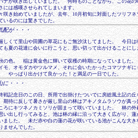
バナが咲き出していました。 何時ものことながら、この花の
さには感嘆させられてしまいます。
咲き始めていましたが、去年、10月初旬に対面したツリフネ
ているのには驚きでした。
気配が・・・
しくて里山や田圃の草花にもご無沙汰してました。 今日は
ても夏の花達に会いに行こうと、思い切って出かけることにし
の色。 稲は黄金色に輝いて収穫の時期になっていました。
イモ、オモダカやツルマメ、それに会いたかったコマツナギに
、 やっぱり出かけて良かった！と満足の一日でした。
山に・・・
戦記念日のこの日、所用で出掛けたついでに房総風土記の丘
 期待に反して暑さが厳し里山の林はアキノタムラソウが真っ
ころにキツネノカミソリが固まって咲いていました。 林の外
思い出し行ってみると、池は林の縁に沿って大きく広がり、蓮
いました。 未だ赤や白の蓮の花が咲いている池がこんな大き
りませんでした。
達