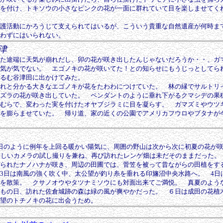
を付け、トキソウの小さなピンクの花が一面に群れていて目を楽しませてく
護活動にかろうじて支えられてはいるが、こういう貴重な自然遺産が何時ま
わずにはいられない。
津
た途端に天気が崩れだし、卯の花が咲き出したんじゃないだろうか・・、ガ
気が気でない。 エゴノキの花が咲いてた！との知らせにもうじっとしてら
るむ谷津田に出かけてみた。
れと分かる大きなエゴノキが花をたわわにつけていた。 林の縁でサルトリ
ズラの花が咲き出していた。 ペンダントのように垂れ下がるクマシデの果
むらで、変わった実を付けたオヤブジラミに目を凝らす。 ガマズミやウツ
を膨らませていた。 帰り道、家の近くの公園でアメリカフウロやブタナが
る
日のように例年を上回る暖かい陽気に、周囲の野山は次から次に初夏の花が
新しいカメラの試し撮りを兼ね、再び訪れたレンゲ畑は未だそのままだった。
られたナノハナが咲き、周辺の田圃では、菅笠を被って昔ながらの田植をす
3日は南風の強く吹く中、太公望が釣り糸を垂れる印旛沼中央水路へ。 4日
を散策。 クサノオウやタツナミソウにも対面出来てご満悦。 真夏のよう
もの日、訪れた佐倉城跡の森は緑の風が爽やかだった。 ６日は成田の花植
望のトチノキの花に出会うため。