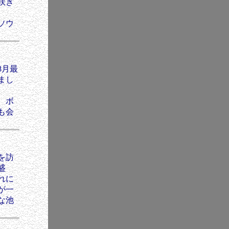
咲き
ソウ
8月最
まし
 ボ
も会
を訪
盛
れに
が一
な池