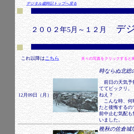
デジタル歳時記トップへ
戻る
デ
２００２年5月～１２月
これ以降は
こちら
夫々の写真をクリックすると
時ならぬ北
前日の天気予報
ててビックリ。
ねえ？
12月09日（月）
こんな時、何時
たと後悔するの
前中止む気配も
いました。
晩秋の佐倉