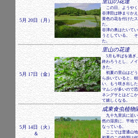
里山の花達
そ
この日、ようやく
谷津田は静まりかえ
黄色の花を付けたス
5月 20日（月）
た。
谷津の奥はたいてい
うとしている。 そ
た。
里山の花達
5月も半ばを過ぎ
終わろうとし、ノイ
きた。
初夏の里山はどう
5月 17日（金）
ら歩いていると、樹
い、もう咲き出した
マムシが多いので恐
ネングサとはどこか
て嬉しくなる。
成東食虫植物
九十九里浜に近い
然の湿原に、平地で
なっている。
5月 14日（火）
ここでは普通山地
＆
初夏のこの時期は何