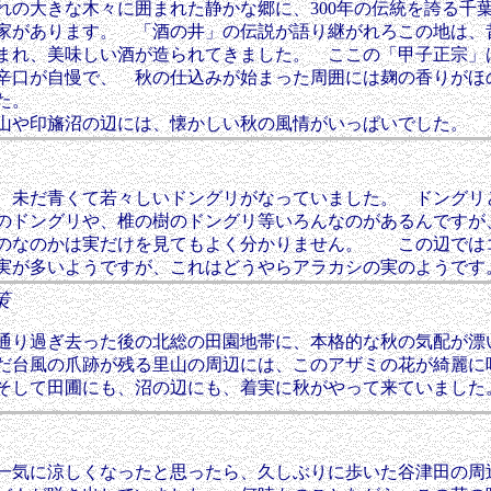
の大きな木々に囲まれた静かな郷に、300年の伝統を誇る千
家があります。 「酒の井」の伝説が語り継がれろこの地は、
まれ、美味しい酒が造られてきました。 ここの「甲子正宗」
辛口が自慢で、 秋の仕込みが始まった周囲には麹の香りがほ
た。
山や印旛沼の辺には、懐かしい秋の風情がいっぱいでした。
く！
未だ青くて若々しいドングリがなっていました。 ドングリ
のドングリや、椎の樹のドングリ等いろんなのがあるんですが
のなのかは実だけを見てもよく分かりません。 この辺では
実が多いようですが、これはどうやらアラカシの実のようです
散策
り過ぎ去った後の北総の田園地帯に、本格的な秋の気配が漂
だ台風の爪跡が残る里山の周辺には、このアザミの花が綺麗に
そして田圃にも、沼の辺にも、着実に秋がやって来ていました
彼岸
気に涼しくなったと思ったら、久しぶりに歩いた谷津田の周