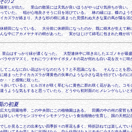
の２
陽射しが出た。 里山の散策には天気が良いほうがやっぱり気持ちが良い。
っていた。 稲が心地良さそうに日を浴びている。 林の縁には、蝶のよう
イカズラが絡まり、大きな杉の樹に絡まった見慣れぬ大きな葉の蔦が陽を浴
休耕田になっている。 大分前に休耕田になったのか、既に樹木が生えて林
んな中にアカメヤナギの樹があった。 実がはじけて綿毛に包まれた種が出
、里山はすっかり緑が濃くなった。 大型連休中に咲き出したエゴノキが最
バラやガマズミ、それにウツギやイボタノキの花が何れも白い花を次々に咲
してこんなに白い花ばかりなのだろう？と不思議になる。 そんなことを思
に絡まったテイカカズラが薄黄色の矢車のような小さな花を付けているのに
か・・と感慨に耽った。
々歩いていると、ヒルガオが咲く草むらに黄色に群れ咲く花があった。コモ
違うような気もすると思っていたら、どうやら初対面のヒメレンゲらしいと
園の初夏
広大な田園地帯、この中央部にこの植物園はある。 田圃の中の何の変哲も
は珍しいモウセンゴケやイシモチソウという食虫植物が生育し、国の天然記
でしか見ることの出来ない四季折々の草花も多く、時折訪ねては楽しんでい
が咲いてるか楽しみに出掛けたら、自ら仕掛けたトリモチに小さな虫を捕ら