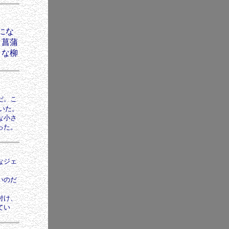
にな
う菖蒲
さな柳
だ。こ
いた。
な小さ
った。
。
なジェ
いのだ
付け、
てい