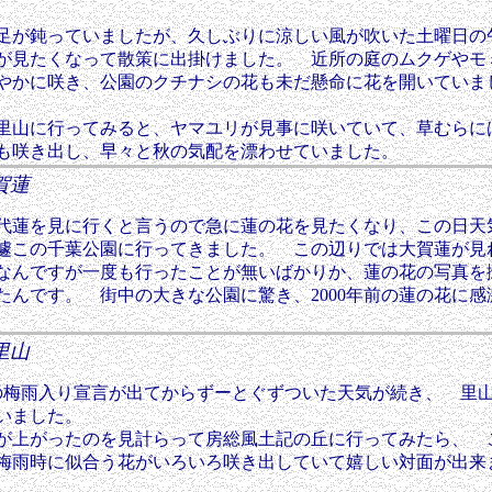
が鈍っていましたが、久しぶりに涼しい風が吹いた土曜日の
が見たくなって散策に出掛けました。 近所の庭のムクゲやモ
やかに咲き、公園のクチナシの花も未だ懸命に花を開いていま
山に行ってみると、ヤマユリが見事に咲いていて、草むらに
も咲き出し、早々と秋の気配を漂わせていました。
大賀蓮
代蓮を見に行くと言うので急に蓮の花を見たくなり、この日天
遽この千葉公園に行ってきました。 この辺りでは大賀蓮が見
なんですが一度も行ったことが無いばかりか、蓮の花の写真を
たんです。 街中の大きな公園に驚き、2000年前の蓮の花に感
た里山
年の梅雨入り宣言が出てからずーとぐずついた天気が続き、 里
ていました。
雨が上がったのを見計らって房総風土記の丘に行ってみたら、 
梅雨時に似合う花がいろいろ咲き出していて嬉しい対面が出来