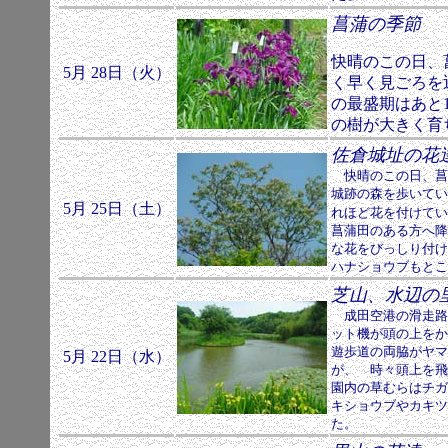
菖蒲の季節
快晴のこの日、
5月 28日（火）
く早く見ごろを
の最盛期はあと
の樹が大きく育
佐倉城址の花
快晴のこの日、菖
城跡の森を歩いてい
5月 25日（土）
れほど花を付けてい
菖蒲田のある方へ降
な花をびっしり付け
ハナショウブもとこ
芝山、水辺の
成田空港の滑走路
ット機が頭の上をか
遊歩道の両脇がヤマ
5月 22日（水）
が、 時々頭上を飛
園内の草むらはチガ
キショウブやカキツ
た。