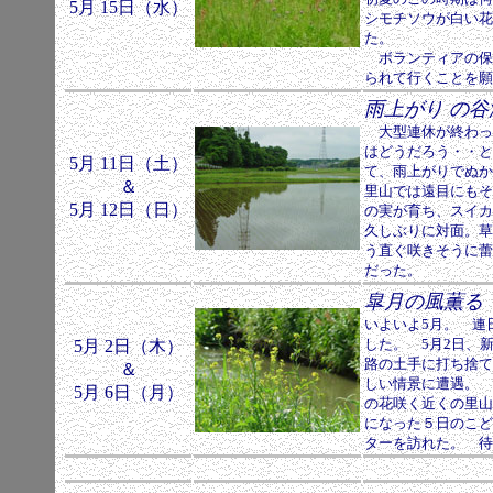
5月 15日（水）
シモチソウが白い花
た。
ボランティアの保
られて行くことを願
雨上がり
の谷
大型連休が終わっ
はどうだろう・・と
5月 11日（土）
て、雨上がりでぬか
＆
里山では遠目にもそ
5月 12日（日）
の実が育ち、スイカ
久しぶりに対面。草
う直ぐ咲きそうに蕾
だった。
皐月の風
薫
いよいよ5月。 連
した。 5月2日、
5月 2日（木）
路の土手に打ち捨て
＆
しい情景に遭遇。 
5月 6日（月）
の花咲く近くの里山
になった５日のこど
ターを訪れた。 待