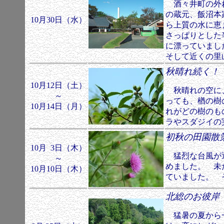
酒々井町の外れ
の蔵元、飯沼本
10月30日（水）
ら上質の水に恵
さっぱりとした
に漂っていまし
そして近くの里
秋晴れ続
10月12日（土）
秋晴れの空に、
～
っても、楢の樹
10月14日（月）
れがどの樹のも
ラやスダジイの
初秋の田園
10月 3日（木）
猛烈な台風が通
～
めました。 未
10月10日（木）
ていました。 
北総のお
猛暑の夏から一