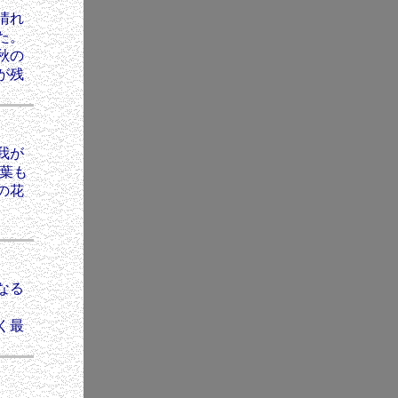
晴れ
た。
秋の
が残
我が
葉も
の花
なる
く最