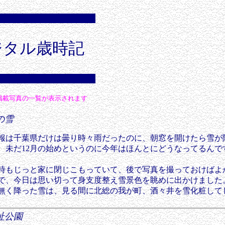
ジタル歳時記
掲載写真の一覧が表示されます
総の雪
は千葉県だけは曇り時々雨だったのに、朝窓を開けたら雪が
 未だ12月の始めというのに今年はほんとにどうなってるんで
もじっと家に閉じこもっていて、後で写真を撮っておけばよ
で、今日は思い切って身支度整え雪景色を眺めに出かけました
無く降った雪は、見る間に北総の我が町、酒々井を雪化粧して
城址公園