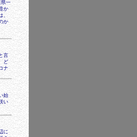
葉県一
昔か
は、
のか
と言
、ど
コナ
。
い始
咲い
。
辺に