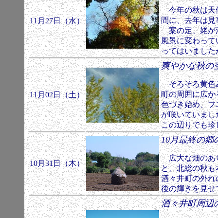
今年の秋は天候
間に、去年は見
11月27日（水）
案の定、姥が池
風景に変わって
ってはいました
爽やかな秋
そろそろ黄色み
町の周囲に広か
11月02日（土）
色づき始め、フ
が咲いていまし
この辺りでも珍
10月最終
広大な畑のあち
10月31日（木）
と、北総の秋
酒々井町の外れ
後の輝きを見せ
酒々井町周