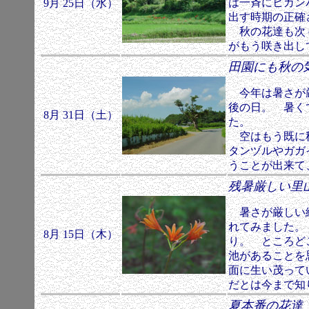
は一斉にヒガン
9月 25日（水）
出す時期の正確
秋の花達も次々
がもう咲き出し
田園にも秋の
今年は暑さが厳
後の日。 暑く
8月 31日（土）
た。
空はもう既に秋
タンヅルやガガ
うことが出来て
残暑厳しい里
暑さが厳しい終
れてみました。
8月 15日（木）
り。 ところど
池があることを
面に生い茂って
だとは今まで知
夏本番の花