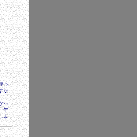
降っ
すか
かっ
。午
しま