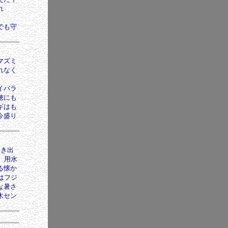
れ
でも守
マズミ
れなく
イバラ
穂にも
ギはも
今盛り
咲き出
 用水
る懐か
はフジ
な暑さ
木セン