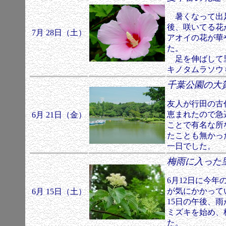
暑くなって出足
後、咲いてる花
7月 28日（土）
アオイの花が華
た。
足を伸ばして里
キノタムラソウ
千葉公園の
友人が行田の古
恵まれたので急
6月 21日（金）
ことで有名な所
たことも無かっ
一日でした。
梅雨に入っ
6月12日に今
が気にかかっ
6月 15日（土）
15日の午後、
ミズキを始め、
た。