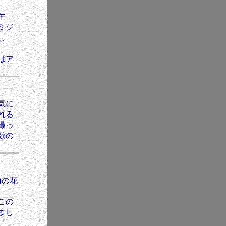
午
ミジ
し
はア
気に
れる
撮っ
激の
山の花
この
まし