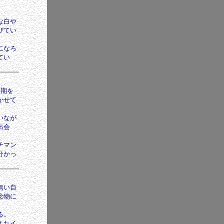
な白や
びてい
になろ
てい
盛期を
かせて
いなが
出会
チマン
分かっ
無い自
念物に
る。
えたイ