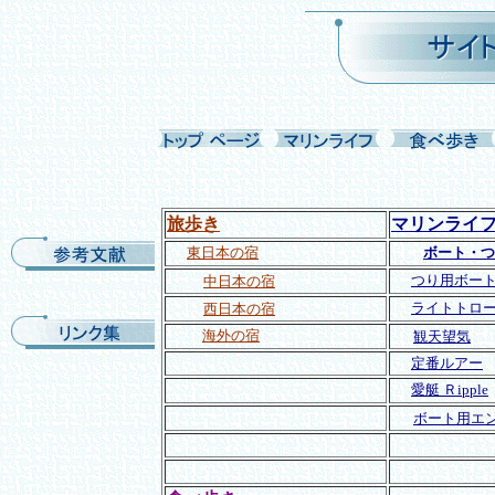
旅歩き
マリンライ
東日本の宿
ボート・つ
つり用ボー
中日本の宿
ライトトロ
西日本の宿
海外の宿
観天望気
定番ルアー
愛艇 Ｒipple
ボート用エ