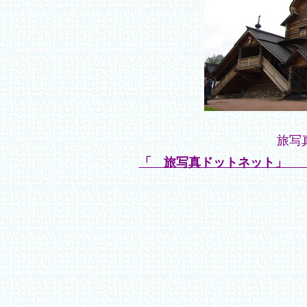
旅写
「 旅写真ドットネット」 htt