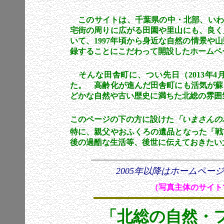
このサイトは
、千葉県の中・北部、い
宅街の周りに広がる田園や里山にも、良く
いて、
1997
年頃から身近な自然の情景や山
録することにこだわって開設したホームペ
そんな田舎町に、つい先日（2013年4
た。 高齢化が進んだ田舎町にも活気が蘇
どかな自然や古い歴史に満ちた北総の雰囲
このページの下の方に設けた
「いまさんの
特に、親父やおふくろの遺品となった「戦
後の過酷な生活等、後世に伝えておきたい
2005年以降はホームペー
（写真主体のサイト
「北総の自然・