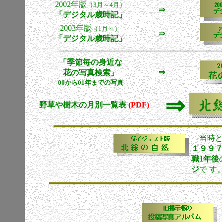
2002年版
（3月～4月）
⇒
「デジタル歳時記」
2003年版
（1月～）
⇒
「デジタル歳時記」
「季節毎の身近な
⇒
花の写真検索」
00から01年までの写真
⇒
野草や樹木の月別一覧表
(PDF)
当時と
１９９
職1年後
ジ
で す