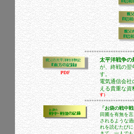
********************
太平洋戦争の
が、終戦の翌
PDF
す。
電気通信会社
える貴重な資
す）
********************
「お袋の戦中戦
田圃を有無を言
されるような過
れを読むたびに
きて、一人でも