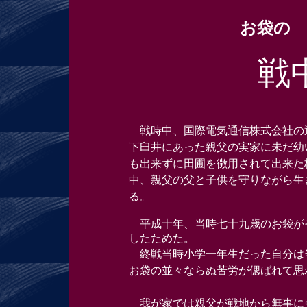
お袋の
戦
戦時中、国際電気通信株式会社の
下臼井にあった親父の実家に未だ幼
も出来ずに田圃を徴用されて出来た
中、親父の父と子供を守りながら生
る。
平成十年、当時七十九歳のお袋が
したためた。
終戦当時小学一年生だった自分は
お袋の並々ならぬ苦労が偲ばれて思
我が家では親父が戦地から無事に