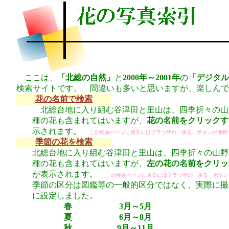
ここは、
「北総の自然」
と
2000年～2001年
の
「デジタル
検索サイトです。 間違いも多いと思いますが、楽しんで
花の名前で検索
北総台地に入り組む谷津田と里山は、四季折々の山
種の花も含まれてはいますが、
花の名前をクリックす
示されます。
この検索ページに戻るにはプラウザの「戻る」ボタンが便利
季節の花を検索
北総台地に入り組む谷津田と里山は、四季折々の山野
種の花も含まれてはいますが、
左の花の名前をクリッ
が表示されます。
この検索ページに戻るにはプラウザの「戻る」ボタン
季節の区分は図鑑等の一般的区分ではなく、実際に撮
に設定しました。
春
3月～5月
夏
6月～8月
秋
9月～11月