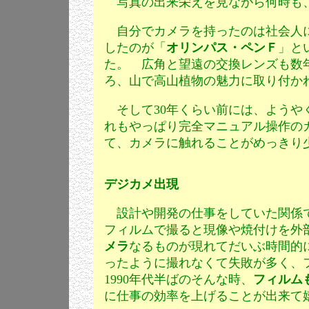
写真の出来栄えを見ながら何時も、
自分でカメラを持ったのは社会人に
したのが「
オリンパス・ペンＦ
」と
た。 広角と望遠の交換レンズも数
ろ、山で高山植物の魅力に取り付か
そして30年くらい前には、ようや
れもやっぱり完全マニュアル操作の
て、カメラに触れることがめっきり
デジカメ出現
設計や開発の仕事をしていた関係
フィルムで撮ると現像や焼付けを外
メラ
なるものが現れてだいぶ時間的
ったように撮れなくて失敗が多く、
1990年代半ばのそんな時、
フィルム
に仕事の効率を上げることが出来て