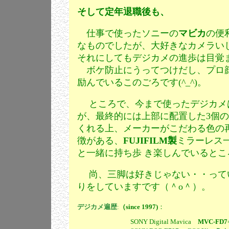
そして定年退職後も、
仕事で使ったソニーの
マビカ
の便
なものでしたが、
大好きなカメラい
それにしてもデジカメの進歩は目覚ま
ボケ防止にうってつけだし、プロ顔
励んでいるこのごろです(^_^)。
ところで、今まで使ったデジカメ
が、最終的には上部に配置した3個
くれる上、メーカーがこだわる色の
徴がある、
FUJIFILM製
ミラーレス
と一緒に持ち歩 き楽しんでいるとこ
尚、三脚は好きじゃない・・ってい
りをしていますです（＾o＾）。
デジカメ遍歴
:
（since 1997)
：
SONY Digital Mavica
MVC-FD7