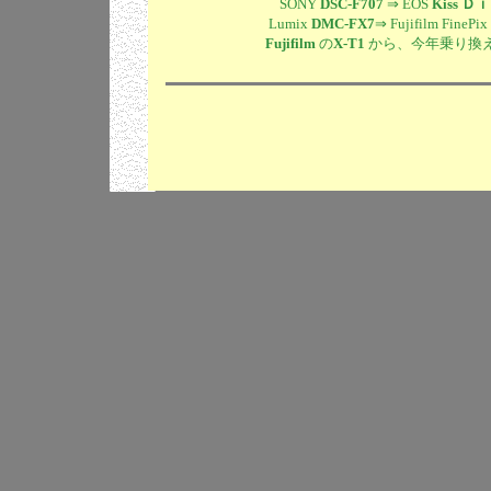
SONY
DSC-F707
⇒ EOS
Kiss 
Lumix
DMC-FX7
⇒ Fujifilm FinePix
Fujifilm
の
X-T1
から、今年乗り換