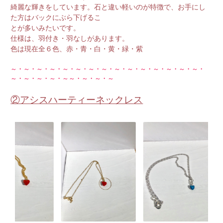
綺麗な輝き
をしています。石と違い軽いのが特徴で、お手にし
た方はバックにぶら下げるこ
とが多いみたいです。
仕様は、羽付き・羽なしがあります。
色は現在全６色、赤・青・白・黄・緑・紫
～・～・～・～・～・～・～・～・～・～・～・～・～・～・～・
～・～・～・～・～～・～・～・～
②アシスハーティーネックレス