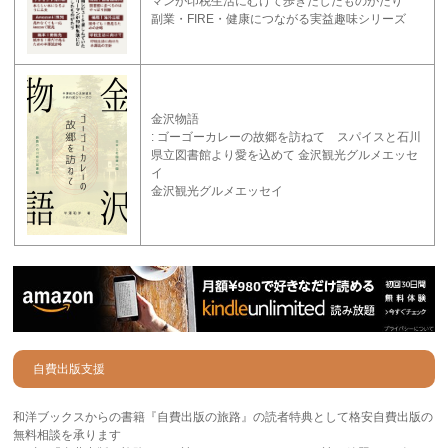
マンが印税生活にむけて歩きだしたものがたり
副業・FIRE・健康につながる実益趣味シリーズ
金沢物語
: ゴーゴーカレーの故郷を訪ねて スパイスと石川
県立図書館より愛を込めて 金沢観光グルメエッセ
イ
金沢観光グルメエッセイ
自費出版支援
和洋ブックスからの書籍『自費出版の旅路』の読者特典として格安自費出版の
無料相談を承ります