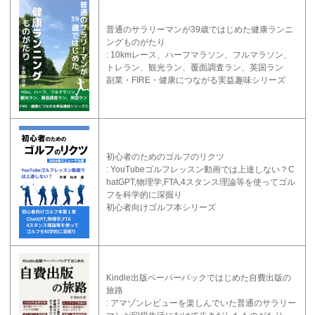
普通のサラリーマンが39歳ではじめた健康ランニ
ングものがたり
: 10kmレース、ハーフマラソン、フルマラソン、
トレラン、観光ラン、覆面調査ラン、英国ラン
副業・FIRE・健康につながる実益趣味シリーズ
初心者のためのゴルフのリクツ
: YouTubeゴルフレッスン動画では上達しない？C
hatGPT,物理学,FTA,4スタンス理論等を使ってゴル
フを科学的に深掘り
初心者向けゴルフ本シリーズ
Kindle出版ペーパーバックではじめた自費出版の
旅路
: アマゾンレビューを楽しんでいた普通のサラリー