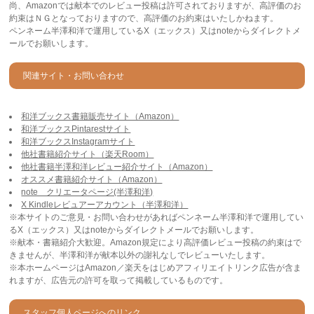
尚、Amazonでは献本でのレビュー投稿は許可されておりますが、高評価のお
約束はＮＧとなっておりますので、高評価のお約束はいたしかねます。
ペンネーム半澤和洋で運用しているX（エックス）又はnoteからダイレクトメ
ールでお願いします。
関連サイト・お問い合わせ
和洋ブックス書籍販売サイト（Amazon）
和洋ブックスPintarestサイト
和洋ブックスInstagramサイト
他社書籍紹介サイト（楽天Room）
他社書籍半澤和洋レビュー紹介サイト（Amazon）
オススメ書籍紹介サイト（Amazon）
note クリエータページ(半澤和洋)
X Kindleレビュアーアカウント（半澤和洋）
※本サイトのご意見・お問い合わせがあればペンネーム半澤和洋で運用してい
るX（エックス）又はnoteからダイレクトメールでお願いします。
※献本・書籍紹介大歓迎。Amazon規定により高評価レビュー投稿の約束はで
きませんが、半澤和洋が献本以外の謝礼なしでレビューいたします。
※本ホームページはAmazon／楽天をはじめアフィリエイトリンク広告が含ま
れますが、広告元の許可を取って掲載しているものです。
スタッフ個人ページへのリンク